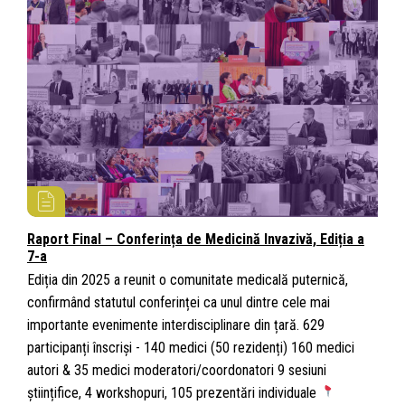
Raport Final – Conferința de Medicină Invazivă, Ediția a
7-a
Ediția din 2025 a reunit o comunitate medicală puternică,
confirmând statutul conferinței ca unul dintre cele mai
importante evenimente interdisciplinare din țară. 629
participanți înscriși - 140 medici (50 rezidenți) 160 medici
autori & 35 medici moderatori/coordonatori 9 sesiuni
științifice, 4 workshopuri, 105 prezentări individuale