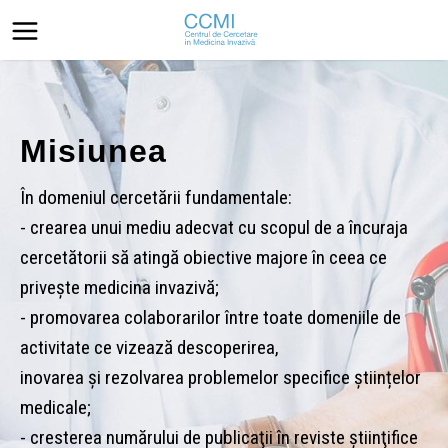
isiunea
domeniul cercetării fundamentale:
V
rearea unui mediu adecvat cu scopul de a încuraja
cetătorii să atingă obiective majore în ceea ce
Viz
veşte medicina invazivă;
est
romovarea colaborarilor între toate domeniile de
col
ivitate ce vizează descoperirea,
in 
varea şi rezolvarea problemelor specifice științelor
cun
icale;
vom
resterea numărului de publicaţii în reviste ştiinţifice
cli