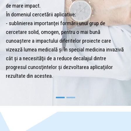
mare impact.
În 
domeniul cercetării aplicative:
Inv
ublinierea importanţei formării unui grup de
pro
cetare solid, omogen, pentru o mai bună
rea
oaştere a impactului diferitelor proiecte care
la 
ează lumea medicală şi în special medicina invazivă
imp
 şi a necesităţii de a reduce decalajul dintre
duc
gresul cunosţintelor şi dezvoltarea aplicaţiilor
ultate din acestea.