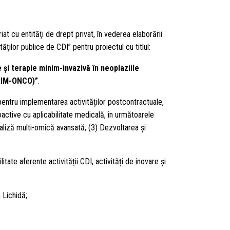
at cu entităţi de drept privat, în vederea elaborării
tăților publice de CDI” pentru proiectul cu titlul:
și terapie minim-invazivă în neoplaziile
(AIM-ONCO)”
.
entru implementarea activităților postcontractuale,
bioactive cu aplicabilitate medicală, în următoarele
naliză multi-omică avansată; (3) Dezvoltarea și
tate aferente activității CDI, activități de inovare și
 Lichidă;