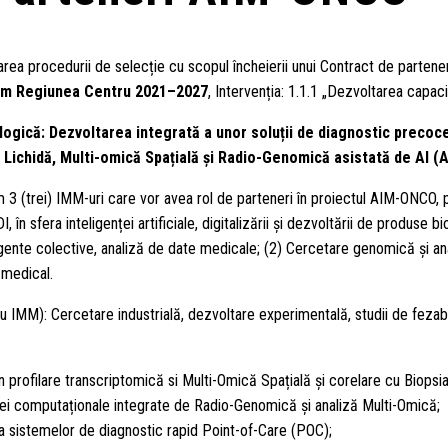
rea procedurii de selecție cu scopul încheierii unui Contract de parteneri
m Regiunea Centru 2021–2027
, Intervenția: 1.1.1 „Dezvoltarea capaci
gică: Dezvoltarea integrată a unor soluții de diagnostic precoce 
e Lichidă, Multi-omică Spațială și Radio-Genomică asistată de AI 
3 (trei) IMM-uri care vor avea rol de parteneri în proiectul AIM-ONCO, p
, în sfera inteligenței artificiale, digitalizării și dezvoltării de produse 
teligente colective, analiză de date medicale; (2) Cercetare genomică și a
 medical.
ru IMM): Cercetare industrială, dezvoltare experimentală, studii de fezabili
in profilare transcriptomică si Multi-Omică Spațială și corelare cu Biopsia
ei computaționale integrate de Radio-Genomică și analiză Multi-Omică;
 sistemelor de diagnostic rapid Point-of-Care (POC);