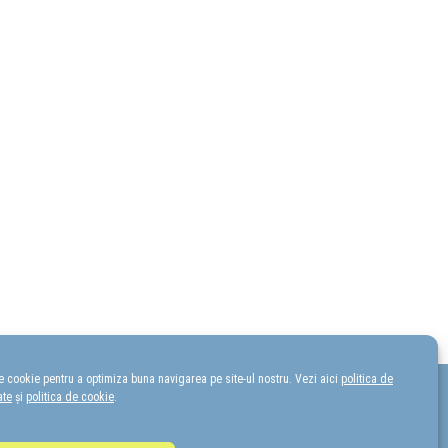
re cookie pentru a optimiza buna navigarea pe site-ul nostru. Vezi aici
politica de
ate
și
politica de cookie
.