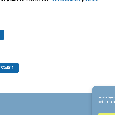
ESCARCĂ
Folosim fișie
confidențialit