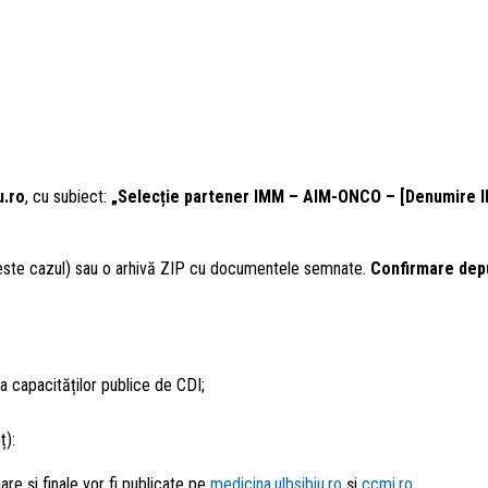
u.ro
, cu subiect:
„Selecție partener IMM – AIM-ONCO – [Denumire 
ste cazul) sau o arhivă ZIP cu documentele semnate.
Confirmare dep
ea capacităților publice de CDI;
ț):
re și finale vor fi publicate pe
medicina.ulbsibiu.ro
și
ccmi.ro
.