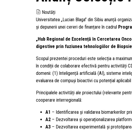
Noutăți
Universitatea „Lucian Blaga” din Sibiu anunță organiza
și depunerii unei cereri de finanțare în cadrul
Progra
„Hub Regional de Excelență în Cercetarea Oncolo
digestive prin fuziunea tehnologiilor de Biopsi
Scopul prezentei proceduri este selecția a maximum 
în condiții de colaborare efectivă pentru activități CDI
domenii: (1) Inteligență artificială (AI), sisteme in
evaluarea de compuși bioactivi cu potențial aplicabil
Principalele activități ale proiectului (relevante pent
cooperare interregională:
A1
– Identificarea și validarea biomarkerilor pr
A2
– Dezvoltarea și operaționalizarea platform
A3
– Dezvoltarea experimentală și prototiparea