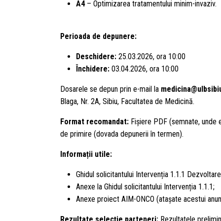
A4
– Optimizarea tratamentului minim-invaziv.
Perioada de depunere:
Deschidere:
25.03.2026, ora 10:00
Închidere:
03.04.2026, ora 10:00
Dosarele se depun prin e-mail la
medicina@ulbsibi
Blaga, Nr. 2A, Sibiu, Facultatea de Medicină.
Format recomandat:
Fișiere PDF (semnate, unde e
de primire (dovada depunerii în termen).
Informații utile:
Ghidul solicitantului Intervenția 1.1.1 Dezvoltar
Anexe la Ghidul solicitantului Intervenția 1.1.1;
Anexe proiect AIM-ONCO (atașate acestui anun
Rezultate selecție parteneri:
Rezultatele prelimina